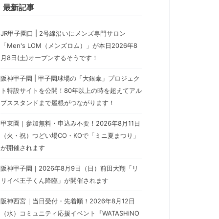
最新記事
JR甲子園口 | 2号線沿いにメンズ専門サロン
「Men's LOM（メンズロム）」が本日2026年8
月8日(土)オープンするそうです！
阪神甲子園 | 甲子園球場の「大銀傘」プロジェク
ト特設サイトを公開！80年以上の時を超えてアル
プススタンドまで屋根がつながります！
甲東園｜参加無料・申込み不要！2026年8月11日
（火・祝）つどい場CO・KOで「ミニ夏まつり」
が開催されます
阪神甲子園｜2026年8月9日（日）前田大翔「リ
リイベ王子くん降臨」が開催されます
阪神西宮｜当日受付・先着順！2026年8月12日
（水）コミュニティ応援イベント『WATASHiNO