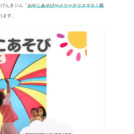
なげんきジム「
おやこあそび〜メリークリスマス！親
れます。