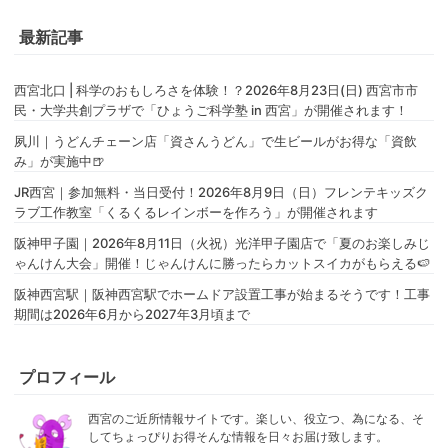
最新記事
西宮北口 | 科学のおもしろさを体験！？2026年8月23日(日) 西宮市市
民・大学共創プラザで「ひょうご科学塾 in 西宮」が開催されます！
夙川｜うどんチェーン店「資さんうどん」で生ビールがお得な「資飲
み」が実施中🍺
JR西宮｜参加無料・当日受付！2026年8月9日（日）フレンテキッズク
ラブ工作教室「くるくるレインボーを作ろう」が開催されます
阪神甲子園｜2026年8月11日（火祝）光洋甲子園店で「夏のお楽しみじ
ゃんけん大会」開催！じゃんけんに勝ったらカットスイカがもらえる🍉
阪神西宮駅｜阪神西宮駅でホームドア設置工事が始まるそうです！工事
期間は2026年6月から2027年3月頃まで
プロフィール
西宮のご近所情報サイトです。楽しい、役立つ、為になる、そ
してちょっぴりお得そんな情報を日々お届け致します。