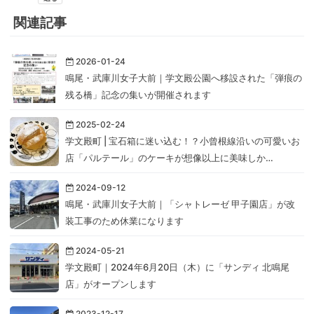
関連記事
2026-01-24
鳴尾・武庫川女子大前｜学文殿公園へ移設された「弾痕の
残る橋」記念の集いが開催されます
2025-02-24
学文殿町 | 宝石箱に迷い込む！？小曾根線沿いの可愛いお
店「パルテール」のケーキが想像以上に美味しか…
2024-09-12
鳴尾・武庫川女子大前｜「シャトレーゼ 甲子園店」が改
装工事のため休業になります
2024-05-21
学文殿町｜2024年6月20日（木）に「サンディ 北鳴尾
店」がオープンします
2023-12-17